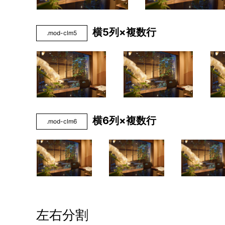
横5列×複数行
.mod-clm5
横6列×複数行
.mod-clm6
左右分割