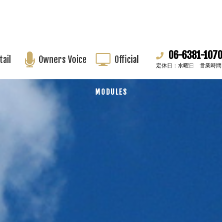
レイアウト一覧
06-6381-107
tail
Owners Voice
Official
定休日：水曜日 営業時間：9:0
MODULES