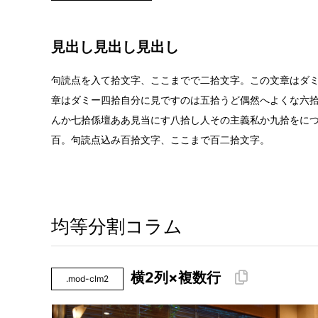
見出し見出し見出し
句読点を入て拾文字、ここまでで二拾文字。この文章はダ
章はダミー四拾自分に見ですのは五拾うど偶然へよくな六
んか七拾係壇ああ見当にす八拾し人その主義私か九拾をに
百。句読点込み百拾文字、ここまで百二拾文字。
均等分割コラム
横2列×複数行
.mod-clm2