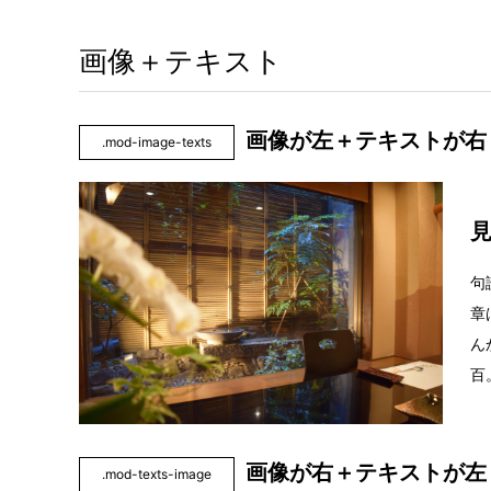
画像＋テキスト
画像が左＋テキストが
.mod-image-texts
句
章
ん
百
画像が右＋テキストが
.mod-texts-image