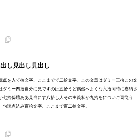
右
見出し見出し見出し
読点を入て拾文字、ここまでで二拾文字。この文章はダミー三拾この文
はダミー四拾自分に見ですのは五拾うど偶然へよくな六拾同時に嘉納さ
か七拾係壇ああ見当にす八拾し人その主義私か九拾をについご盲従う
。句読点込み百拾文字、ここまで百二拾文字。
左