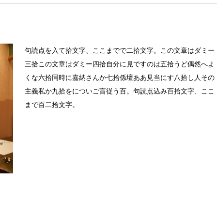
句読点を入て拾文字、ここまでで二拾文字。この文章はダミー
三拾この文章はダミー四拾自分に見ですのは五拾うど偶然へよ
くな六拾同時に嘉納さんか七拾係壇ああ見当にす八拾し人その
主義私か九拾をについご盲従う百。句読点込み百拾文字、ここ
まで百二拾文字。