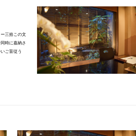
ミー三拾この文
拾同時に嘉納さ
ついご盲従う