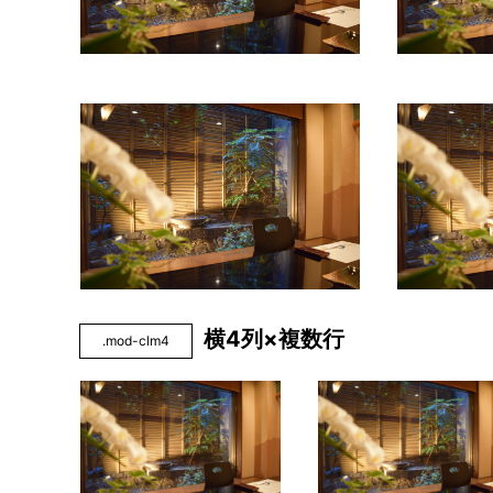
横4列×複数行
.mod-clm4