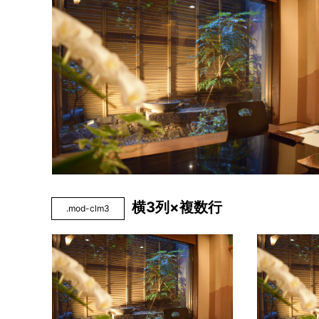
横3列×複数行
.mod-clm3